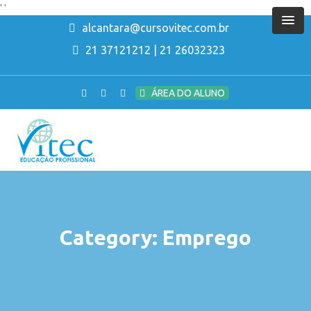
'
'
alcantara@cursovitec.com.br
21 37121212 | 21 26032323
ÁREA DO ALUNO
Category: Emprego